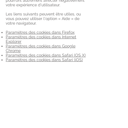
pourront autrement affecter négativement
votre expérience d'utilisateur.
Les liens suivants peuvent être utiles, ou
vous pouvez utiliser l'option
«
Aide
»
de
votre navigateur.
Paramètres des cookies dans Firefox
Paramètres des cookies dans Internet
Explorer
Paramètres des cookies dans Google
Chrome
Paramètres des cookies dans Safari (OS X)
Paramètres des cookies dans Safari (iOS)
Paramètres des cookies dans Android
Pour refuser et empêcher que vos données
soient utilisées par Google Analytics sur
tous les sites web, consultez les
instructions
suivantes :
https://tools.google.com/dlpag
e/gaoptout?hl=fr
.
Il se peut que nous modifiions cette
politique en matière de cookies. Nous vous
encourageons à consulter régulièrement
cette page pour obtenir les dernières
informations sur les cookies.